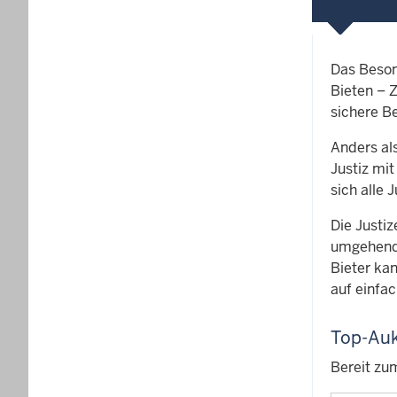
Das Beson
Bieten – 
sichere B
Anders al
Justiz mi
sich alle 
Die Justiz
umgehend 
Bieter ka
auf einfa
Top-Auk
Bereit zu