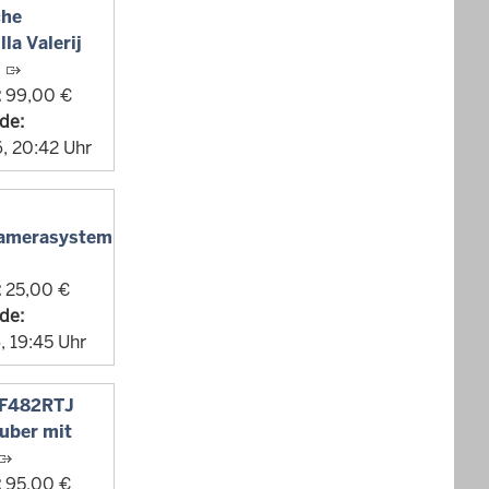
che
la Valerij
i
:
99,00 €
de:
, 20:42 Uhr
kamerasystem
:
25,00 €
de:
, 19:45 Uhr
DF482RTJ
uber mit
:
95,00 €