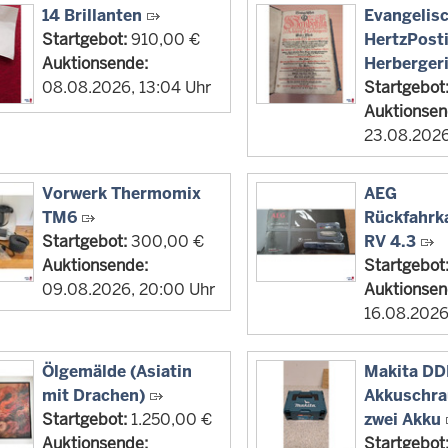
14 Brillanten
Evangelis
Startgebot:
910,00 €
HertzPostil
Auktionsende:
Herberger
08.08.2026, 13:04 Uhr
Startgebot
Auktionsen
23.08.2026
Vorwerk Thermomix
AEG
TM6
Rückfahr
Startgebot:
300,00 €
RV 4.3
Auktionsende:
Startgebot
09.08.2026, 20:00 Uhr
Auktionsen
16.08.2026
Ölgemälde (Asiatin
Makita D
mit Drachen)
Akkuschra
Startgebot:
1.250,00 €
zwei Akku
Auktionsende:
Startgebot