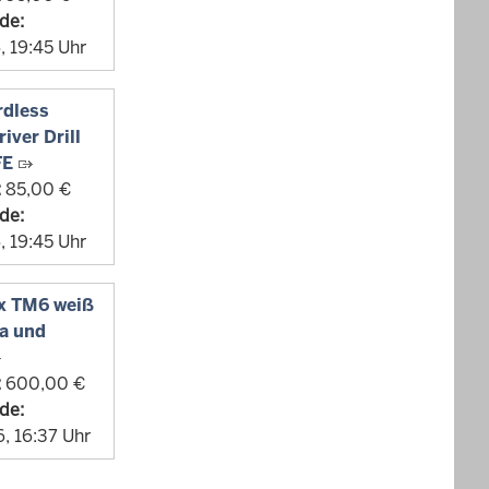
de:
, 19:45 Uhr
rdless
ver Drill
FE
:
85,00 €
de:
, 19:45 Uhr
x TM6 weiß
a und
:
600,00 €
de:
, 16:37 Uhr