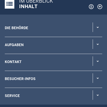
IM ÜBERBLICK
Justiz-Portal im Überblick:
INHALT
DIE BEHÖRDE
AUFGABEN
KONTAKT
BESUCHER-INFOS
SERVICE